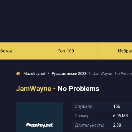
ьбомы
Топ-100
Избра
Muzokey.net
Русские песни 2023
JamWayne - No Probl
JamWayne
- No Problems
Слушали:
156
Размер:
6.05 MB
Длительность:
2:38