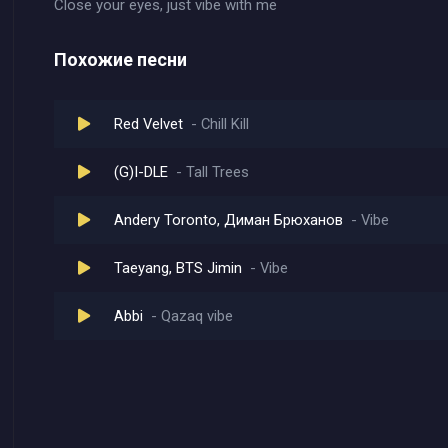
Close your eyes, just vibe with me
Похожие песни
Red Velvet
Chill Kill
(G)I-DLE
Tall Trees
Andery Toronto, Диман Брюханов
Vibe
Taeyang, BTS Jimin
Vibe
Abbi
Qazaq vibe