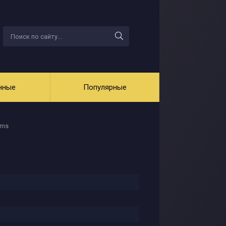
нные
Популярные
ems