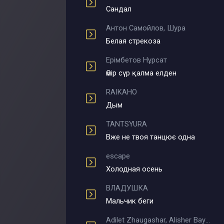
Сандал
Антон Самойлов, Шура
Белая стрекоза
Ерімбетов Нұрсат
Өмір сүр қалма елден
RAIKAHO
Дым
TANTSYURA
Вже не твоя танцює одна
escape
Холодная осень
ВЛАДУШКА
Мальчик беги
Adilet Zhaugashar, Alisher Bayniyazov