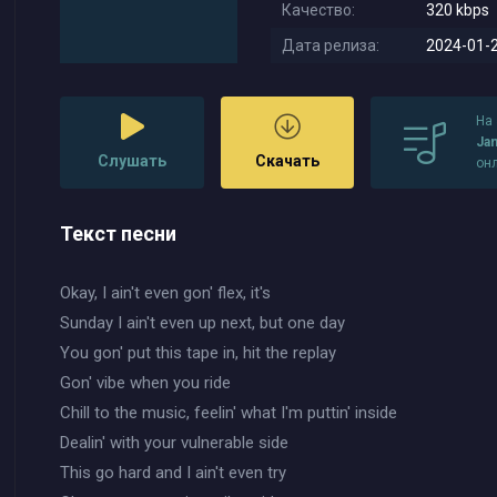
Качество:
320 kbps
Дата релиза:
2024-01-2
На
Ja
Слушать
Скачать
он
Текст песни
Okay, I ain't even gon' flex, it's
Sunday I ain't even up next, but one day
You gon' put this tape in, hit the replay
Gon' vibe when you ride
Chill to the music, feelin' what I'm puttin' inside
Dealin' with your vulnerable side
This go hard and I ain't even try