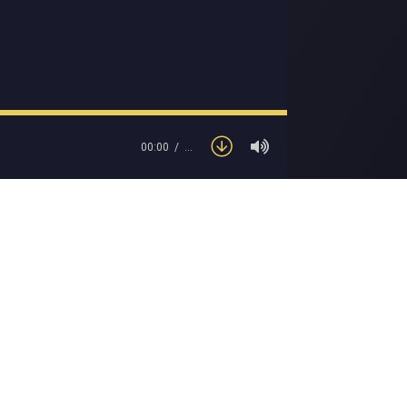
00:00
…