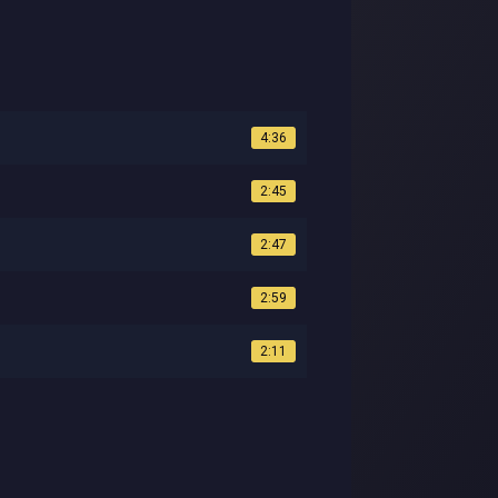
4:36
2:45
2:47
2:59
2:11