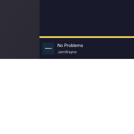
No Problems
JamWayne
© Muzokey.net 2023. Почта для правообладат