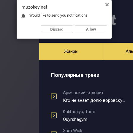
muzokey.net
Would like to send you notifications
Discard
Allow
Жанры
Ал
Популярные треки
Армянский колорит
Кто не знает долю воровскую
Kalifarniya, Turar
Quyrshagym
Sam Wick