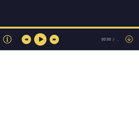
00:00
…
© Muzokey.net 2023. Почта для правообладателей:
admin@muzokey.net