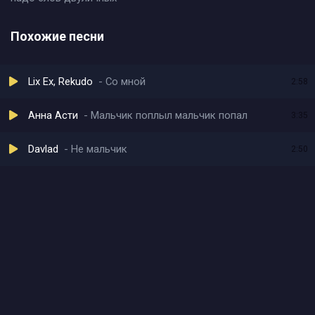
Похожие песни
Lix Ex, Rekudo
Со мной
2:58
Анна Асти
Мальчик поплыл мальчик попал
3:35
Davlad
Не мальчик
2:50