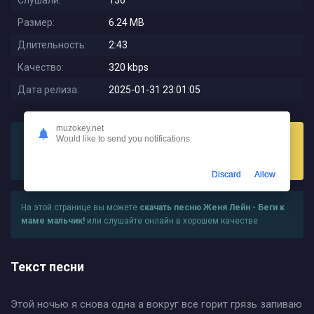
Слушали:
136
Размер:
6.24 MB
Длительность:
2:43
Качество:
320 kbps
Дата релиза:
2025-01-31 23:01:05
muzokey.net
Would like to send you notifications
Слушать
Скачать
Discard
Allow
На этой странице вы можете
скачать песню Женя Лейн - Беги к
маме мальчик!
или слушайте онлайн в хорошем качестве
Текст песни
Этой ночью я снова одна а вокруг все горит грязь запиваю