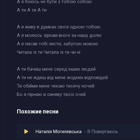
А я боюсь не бути з тобою собою
А ти А ти А ти
А я живу в думках своїх одною тобою
А я молюсь зіркам вночі за нашу долю
А я писав тобі листи, забутою мовою
Читала їх ти Читала їх ти чи ні
А ти бачиш мене серед інших людей
А ти не ждеш від мене жодних відповідей
Ти обійми мене чекаю тисячу ночей
Бо я пірнаю в синяву твоїх очей
Похожие песни
Наталія Могилевська
Я Повертаюсь