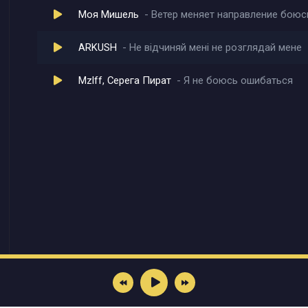
Моя Мишель
Ветер меняет направление боюсь
ARKUSH
Не відчиняй мені не розглядай мене
Mzlff, Серега Пират
Я не боюсь ошибаться