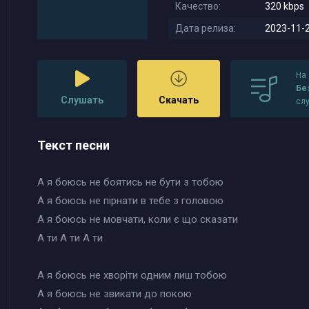
Качество:
320 kbps
Дата релиза:
2023-11-2
На
Бе
Слушать
Скачать
сл
Текст песни
А я боюсь не боятись не бути з тобою
А я боюсь не пірнати в тебе з головою
А я боюсь не мовчати, коли є що сказати
А ти А ти А ти
А я боюсь не хворіти одним лиш тобою
А я боюсь не звикати до покою