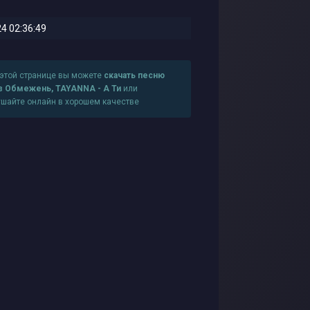
4 02:36:49
 этой странице вы можете
скачать песню
з Обмежень, TAYANNA - А Ти
или
ушайте онлайн в хорошем качестве