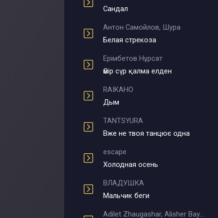
Сандал
Антон Самойлов, Шура
Белая стрекоза
Ерімбетов Нұрсат
Өмір сүр қалма елден
RAIKAHO
Дым
TANTSYURA
Вже не твоя танцює одна
escape
Холодная осень
ВЛАДУШКА
Мальчик беги
Adilet Zhaugashar, Alisher Bayniyazov