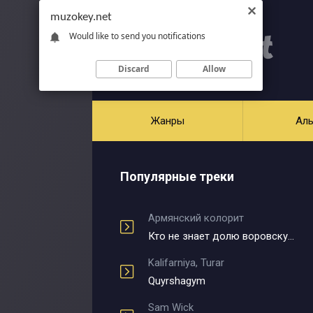
muzokey.net
Would like to send you notifications
Discard
Allow
Жанры
Ал
Популярные треки
Армянский колорит
Кто не знает долю воровскую
Kalifarniya, Turar
Quyrshagym
Sam Wick