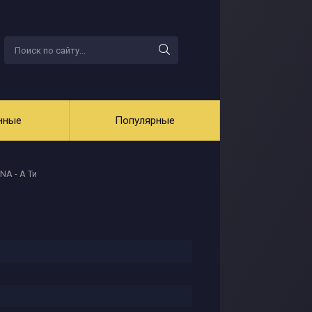
нные
Популярные
A - А Ти