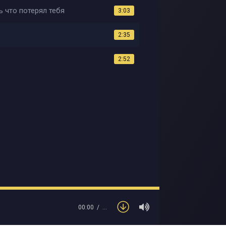
 что потерял тебя
3:03
2:35
2:52
00:00
…