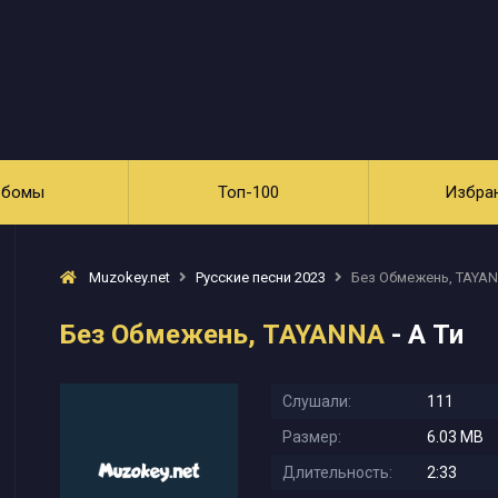
ьбомы
Топ-100
Избра
Muzokey.net
Русские песни 2023
Без Обмежень, TAYANN
Без Обмежень, TAYANNA
- А Ти
Слушали:
111
Размер:
6.03 MB
Длительность:
2:33