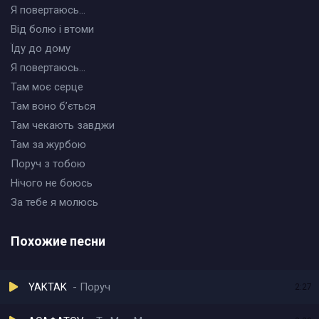
Я повертаюсь…
Від болю і втоми
Їду до дому
Я повертаюсь…
Там моє серце
Там воно бʼється
Там чекають завджи
Там за журбою
Поруч з тобою
Нічого не боюсь
За тебе я молюсь
Похожие песни
YAKTAK
Поруч
2:27