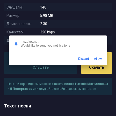
Слушали:
140
Размер:
5.98 MB
Длительность:
2:30
Качество:
320 kbps
Дата релиза:
2023-11-20 11:45:53
muzokey.net
Would like to send you notifications
Discard
Allow
Слушать
Скачать
На этой странице вы можете
скачать песню Наталія Могилевська
- Я Повертаюсь
или слушайте онлайн в хорошем качестве
Текст песни