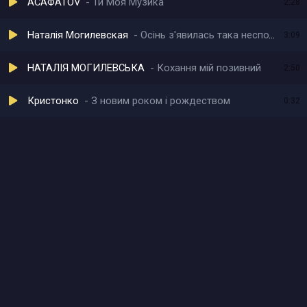
АСАФАТОV
Ти Моя Музика
2:28
Наталія Могилевская
Осінь з'явилась така несподівана
3:09
НАТАЛІЯ МОГИЛЕВСЬКА
Кохання мій позивний
2:50
Кристонко
З новим роком i рождеством
0:32