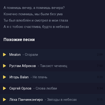
А помнишь вечер, а помнишь вечера?
Конечно помнишь, мы были без ума
Ты был влюблён и смотрел в мои глаза
А я с тобою счастлива, будто в небесах
Похожие песни
Mealon
Сгорали
2:09
Рустам Абреков
Таксист чеченец
7:53
Игорь Balan
Не плачь
3:23
Сергей Орлов
Слова любви
5:34
Лёха Панчинкэнгиро
Звёзды в небесах
3:15