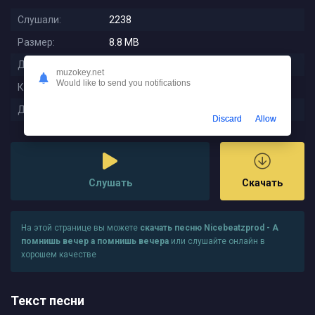
Слушали:
2238
Размер:
8.8 MB
Длительность:
3:50
muzokey.net
Would like to send you notifications
Качество:
320 kbps
Дата релиза:
2023-01-07 23:56:16
Discard
Allow
Слушать
Скачать
На этой странице вы можете
скачать песню Nicebeatzprod - А
помнишь вечер а помнишь вечера
или слушайте онлайн в
хорошем качестве
Текст песни