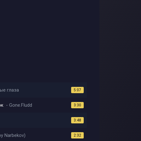
ые глаза
5:07
ок
Gone.Fludd
3:30
3:48
by Narbekov)
2:32