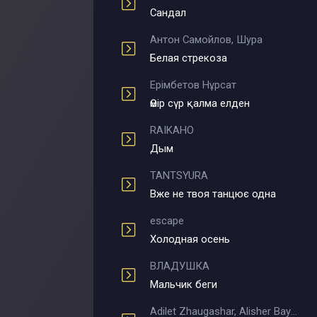
Сандал
Антон Самойлов, Шура
Белая стрекоза
Ерімбетов Нұрсат
Өмір сүр қалма елден
RAIKAHO
Дым
TANTSYURA
Вже не твоя танцює одна
escape
Холодная осень
ВЛАДУШКА
Мальчик беги
Adilet Zhaugashar, Alisher Bayniyazov