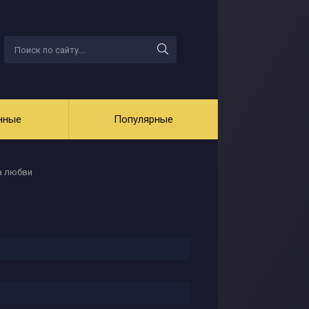
нные
Популярные
а любви