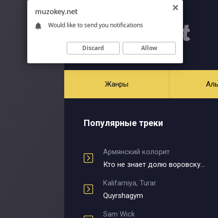
muzokey.net
Would like to send you notifications
Discard
Allow
Жанры
Ал
Популярные треки
Армянский колорит
Кто не знает долю воровскую
Kalifarniya, Turar
Quyrshagym
Sam Wick