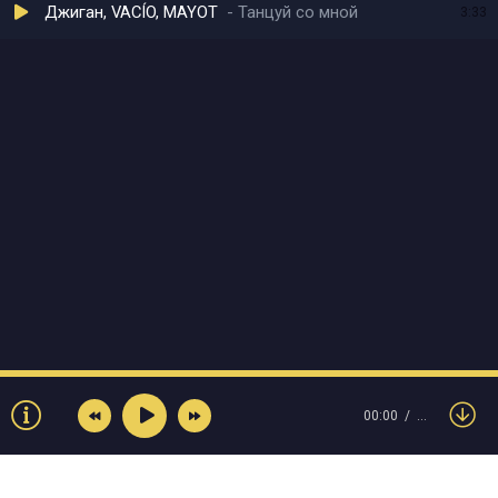
Джиган, VACÍO, MAYOT
Танцуй со мной
3:33
00:00
…