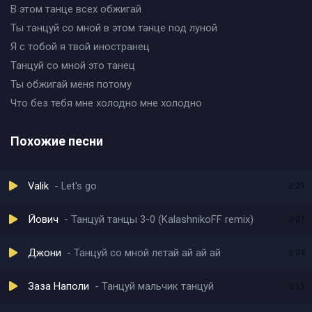
В этом танце всех обжигай
Ты танцуй со мной в этом танце под луной
Я с тобой я твой иностранец
Танцуй со мной это танец
Ты обжигай меня потому
Что без тебя мне холодно мне холодно
Похожие песни
Valik
Let's go
2:29
Йович
Танцуй танцы 3-0 (KalashnikoFF remix)
2:07
Джони
Танцуй со мной летай ай ай ай
3:04
Заза Наполи
Танцуй мальчик танцуй
3:15