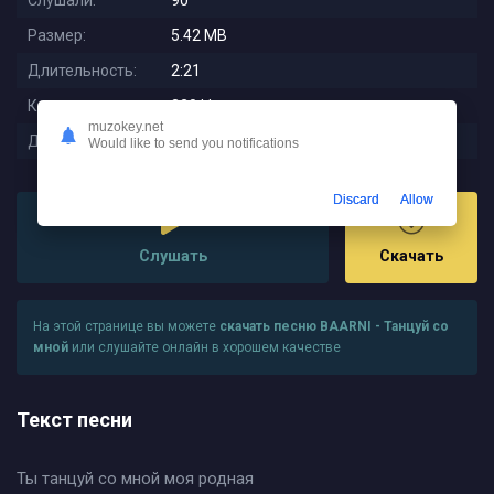
Слушали:
90
Размер:
5.42 MB
Длительность:
2:21
Качество:
320 kbps
muzokey.net
Дата релиза:
2025-12-17 18:51:02
Would like to send you notifications
Discard
Allow
Слушать
Скачать
На этой странице вы можете
скачать песню BAARNI - Танцуй со
мной
или слушайте онлайн в хорошем качестве
Текст песни
Ты танцуй со мной моя родная