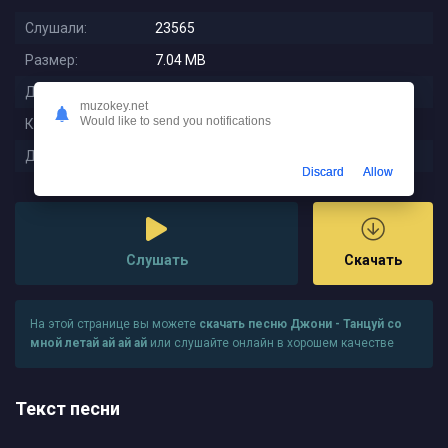
Слушали:
23565
Размер:
7.04 MB
Длительность:
3:04
muzokey.net
Would like to send you notifications
Качество:
320 kbps
Дата релиза:
2023-07-21 00:22:07
Discard
Allow
Слушать
Скачать
На этой странице вы можете
скачать песню Джони - Танцуй со
мной летай ай ай ай
или слушайте онлайн в хорошем качестве
Текст песни