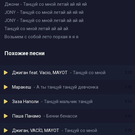
Джони - Танцуй со мной летай ай яй яй
JONY - Танцуй со мной летай ай яй яй
JONY - Танцуй со мной летай ай ай ай
Танцуй со мной летай ай ай ай
Возьмем с собой лето порхая я я я
Похожие песни
Джиган feat. Vacio, MAYOT
Танцуй со мной
3:33
Маракеш
А ты танцуй танцуй девчонка
2:33
Заза Наполи
Танцуй мальчик танцуй
3:15
Паша Панамо
Бенни бенасси
3:03
Джиган, VACÍO, MAYOT
Танцуй со мной
3:33