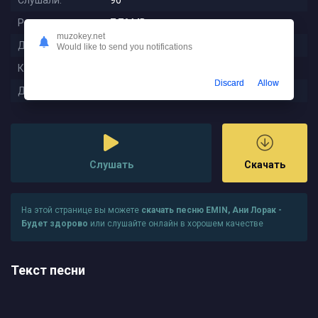
Слушали:
90
Размер:
7.76 MB
muzokey.net
Длительность:
3:22
Would like to send you notifications
Качество:
320 kbps
Discard
Allow
Дата релиза:
2025-11-14 08:45:01
Слушать
Скачать
На этой странице вы можете
скачать песню EMIN, Ани Лорак -
Будет здорово
или слушайте онлайн в хорошем качестве
Текст песни