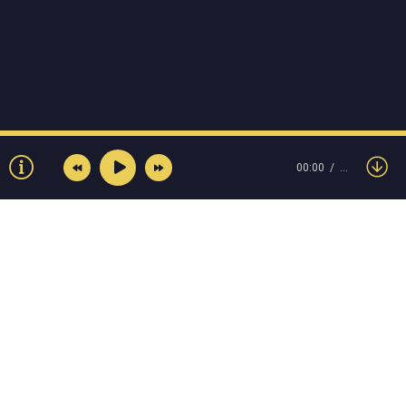
00:00
…
© Muzokey.net 2023. Почта для правообладателей:
admin@muzokey.net