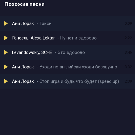
Похожие песни
Ани Лорак
Такси
0:09
Гансель, Alexa Lektar
Ну нет и здорово
2:22
Levandowskiy, SCHE
Это здорово
3:46
Ани Лорак
Уходи по английски уходи беззвучно
3:32
Ани Лорак
Стоп игра и будь что будет (speed up)
2:39