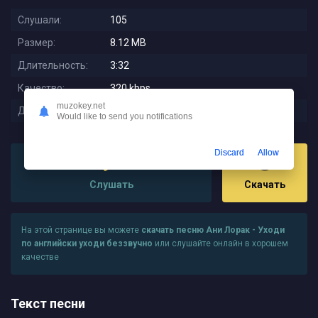
Слушали:
105
Размер:
8.12 MB
Длительность:
3:32
Качество:
320 kbps
muzokey.net
Дата релиза:
2024-01-16 15:13:56
Would like to send you notifications
Discard
Allow
Слушать
Скачать
На этой странице вы можете
скачать песню Ани Лорак - Уходи
по английски уходи беззвучно
или слушайте онлайн в хорошем
качестве
Текст песни