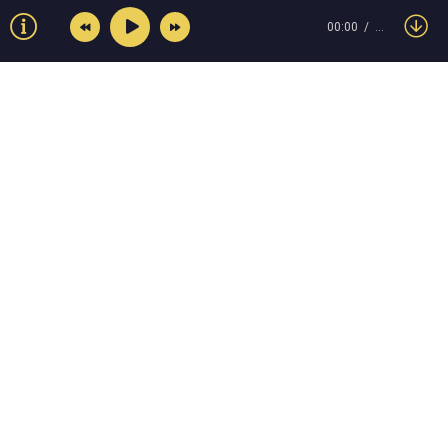
00:00
…
© Muzokey.net 2023. Почта для правообладателей:
admin@muzokey.net
Контакты
Правила
О портале