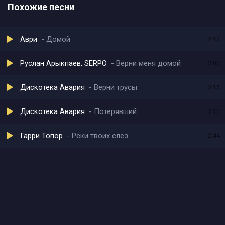
Похожие песни
Аври
Домой
2:15
Руслан Арыкпаев, SERPO
Верни меня домой
3:06
Дискотека Авария
Верни трусы
3:16
Дискотека Авария
Потерявший
3:16
Гарри Топор
Реки твоих слёз
2:44