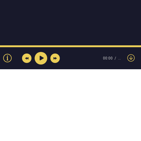
00:00
…
© Muzokey.net 2023. Почта для правообладателей:
admin@muzokey.net