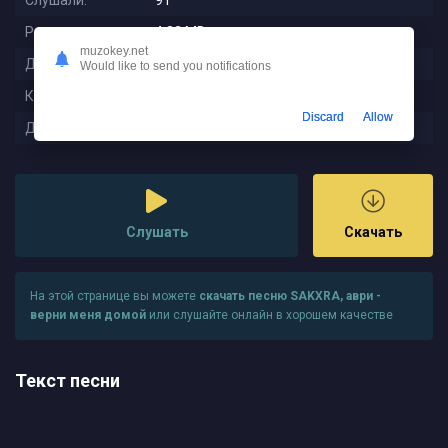
Слушали:
91
Размер:
4.22 MB
muzokey.net
Длительность:
1:49
Would like to send you notifications
Качество:
320 kbps
Discard
Allow
Дата релиза:
2025-09-26 12:49:01
Слушать
Скачать
На этой странице вы можете
скачать песню SAKXRA, аври -
верни меня домой
или слушайте онлайн в хорошем качестве
Текст песни