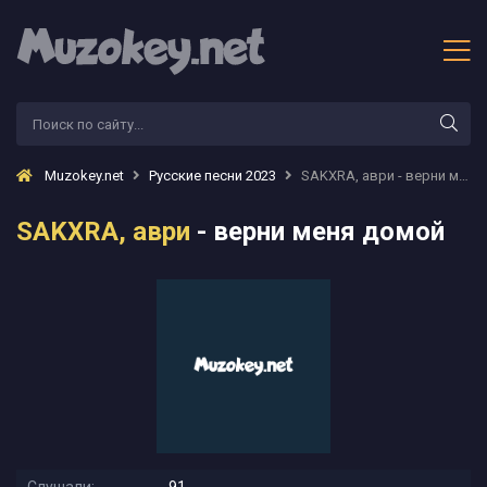
Muzokey.net
Русские песни 2023
SAKXRA, аври - верни меня домой
SAKXRA, аври
- верни меня домой