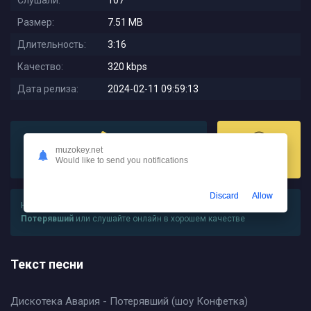
Слушали:
107
Размер:
7.51 MB
Длительность:
3:16
Качество:
320 kbps
Дата релиза:
2024-02-11 09:59:13
muzokey.net
Would like to send you notifications
Слушать
Скачать
Discard
Allow
На этой странице вы можете
скачать песню Дискотека Авария -
Потерявший
или слушайте онлайн в хорошем качестве
Текст песни
Дискотека Авария - Потерявший (шоу Конфетка)