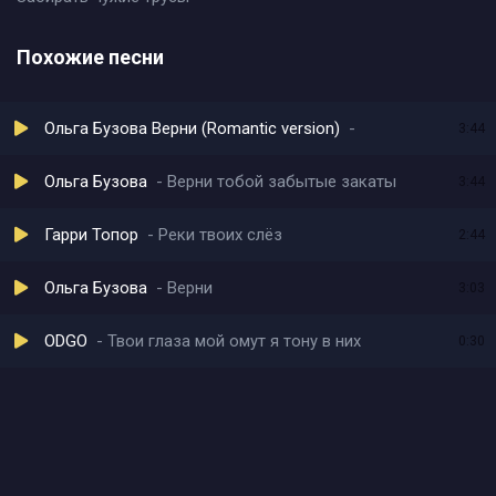
Похожие песни
Ольга Бузова Верни (Romantic version)
3:44
Ольга Бузова
Верни тобой забытые закаты
3:44
Гарри Топор
Реки твоих слёз
2:44
Ольга Бузова
Верни
3:03
ODGO
Твои глаза мой омут я тону в них
0:30