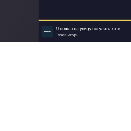
Я пошла на улицу погулять хотела
Тузов Игорь
© Muzokey.net 2023. Почта для правообладат