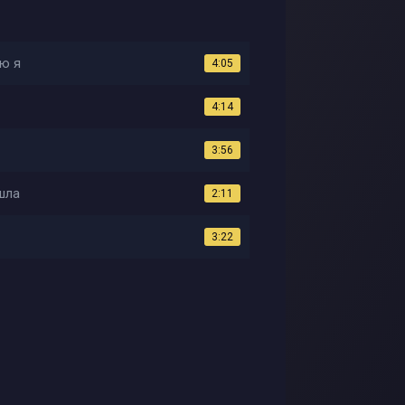
аю я
4:05
4:14
3:56
ошла
2:11
3:22