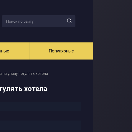
нные
Популярные
а на улицу погулять хотела
огулять хотела