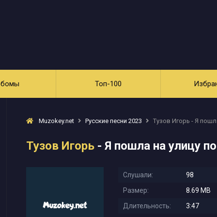
ьбомы
Топ-100
Избра
Muzokey.net
Русские песни 2023
Тузов Игорь - Я пошл
Тузов Игорь
- Я пошла на улицу п
Слушали:
98
Размер:
8.69 MB
Длительность:
3:47