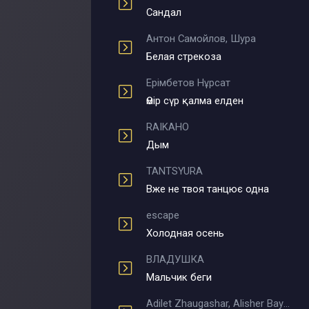
Сандал
Антон Самойлов, Шура
Белая стрекоза
Ерімбетов Нұрсат
Өмір сүр қалма елден
RAIKAHO
Дым
TANTSYURA
Вже не твоя танцює одна
escape
Холодная осень
ВЛАДУШКА
Мальчик беги
Adilet Zhaugashar, Alisher Bayniyazov