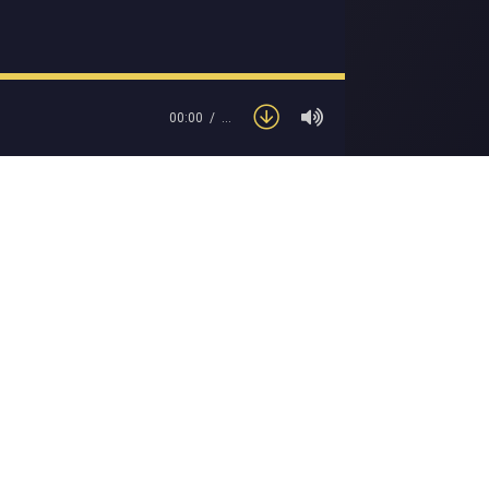
00:00
…