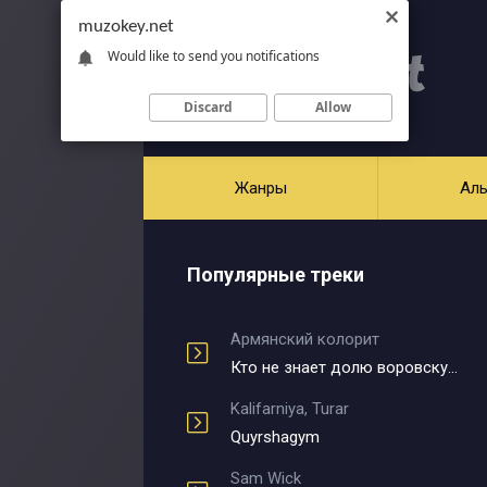
muzokey.net
Would like to send you notifications
Discard
Allow
Жанры
Ал
Популярные треки
Армянский колорит
Кто не знает долю воровскую
Kalifarniya, Turar
Quyrshagym
Sam Wick