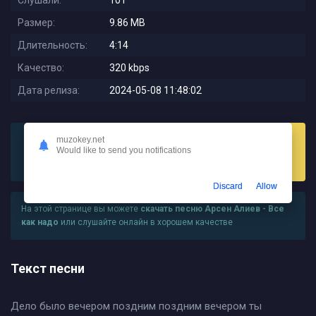
Слушали:
101
Размер:
9.86 MB
Длительность:
4:14
Качество:
320 kbps
Дата релиза:
2024-05-08 11:48:02
muzokey.net
Would like to send you notifications
Слушать
Скачать
Discard
Allow
На этой странице вы можете
скачать песню Арсен Алиев - Все
как надо
или слушайте онлайн в хорошем качестве
Текст песни
Дело было вечером поздним поздним вечером ты