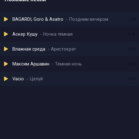
BAGARDI, Goro & Asatro
Поздним вечером
2:04
Аскер Кушу
Ночка тёмная
2:41
Влажная среда
Аристократ
3:13
Максим Аршавин
Тёмная ночь
3:41
Vacio
Целуй
2:37