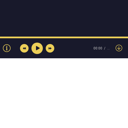
00:00
…
© Muzokey.net 2023. Почта для правообладателей:
admin@muzokey.net