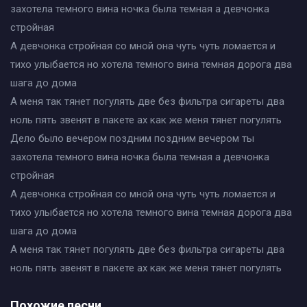
захотела темного вина ночка была темная а девчонка
стройная
А девчонка стройная со мной она чуть чуть ломается и
тихо улыбается но хотела темного вина темная дорога два
шага до дома
А меня так тянет погулять две без фильтра сигареты два
ноль пять звенят в пакете ах как же меня тянет погулять
Дело было вечером поздним поздним вечером ты
захотела темного вина ночка была темная а девчонка
стройная
А девчонка стройная со мной она чуть чуть ломается и
тихо улыбается но хотела темного вина темная дорога два
шага до дома
А меня так тянет погулять две без фильтра сигареты два
ноль пять звенят в пакете ах как же меня тянет погулять
Похожие песни