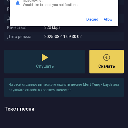
Слушали:
89
muzokey.net
Would like to send you notifications
Размер:
8.05 MB
Длительность:
3:30
Discard
Allow
Качество:
320 kbps
Дата релиза:
2025-08-11 09:30:02
Слушать
Скачать
На этой странице вы можете
скачать песню Mert Tunç - Layali
или
слушайте онлайн в хорошем качестве
Текст песни