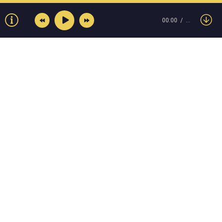
00:00
…
© Muzokey.net 2023. Почта для правообладателей:
admin@muzokey.net
Контакты
Правила
О портале