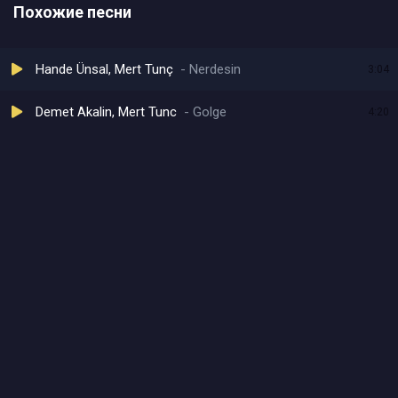
Похожие песни
Hande Ünsal, Mert Tunç
Nerdesin
3:04
Demet Akalin, Mert Tunc
Golge
4:20