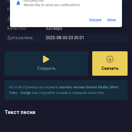
Слушали:
94
muzokey.net
Would like to send you notifications
Размер:
9.97 MB
Длительность:
4:20
Discard
Allow
Качество:
320 kbps
Дата релиза:
2025-08-05 03:35:01
Слушать
Скачать
На этой странице вы можете
скачать песню Demet Akalin, Mert
Tunc - Golge
или слушайте онлайн в хорошем качестве
Текст песни