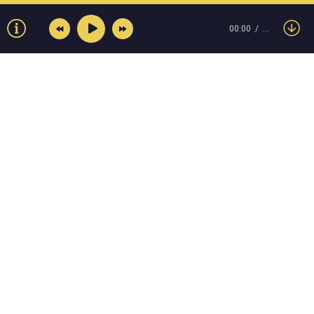
00:00
…
© Muzokey.net 2023. Почта для правообладателей:
admin@muzokey.net
Контакты
Правила
О портале