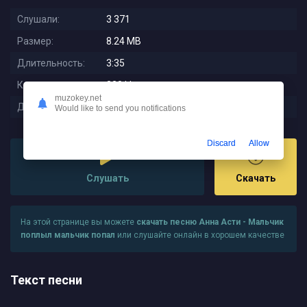
Слушали:
3 371
Размер:
8.24 MB
Длительность:
3:35
Качество:
320 kbps
muzokey.net
Дата релиза:
2023-07-14 01:08:14
Would like to send you notifications
Discard
Allow
Слушать
Скачать
На этой странице вы можете
скачать песню Анна Асти - Мальчик
поплыл мальчик попал
или слушайте онлайн в хорошем качестве
Текст песни