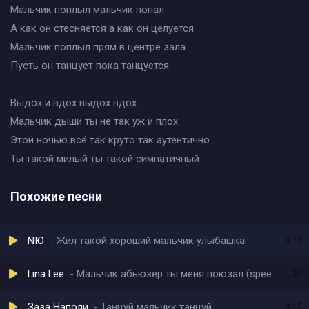
Мальчик поплыл мальчик попал
А как он стесняется а как он целуется
Мальчик поплыл прям в центре зала
Пусть он танцует пока танцуется
Выдох и вдох выдох вдох
Мальчик дыши ты не так уж и плох
Этой ночью всё так круто так аутентично
Ты такой милый ты такой симпатичный
Похожие песни
NЮ
Жил такой хороший мальчик улыбашка
3:10
Lina Lee
Мальчик абьюзер ты меня поюзал (speed up)
1:31
Заза Наполи
Танцуй мальчик танцуй
3:15