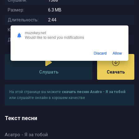
Слушали:
1588
Размер:
6.3 MB
Длительность:
2:44
Качество:
320 kbps
muzokey.net
Would like to send you notifications
Дата релиза:
2023-05-22 11:52:48
Discard
Allow
Слушать
Скачать
На этой странице вы можете
скачать песню Asatro - Я за тобой
или слушайте онлайн в хорошем качестве
Текст песни
Асатро - Я за тобой