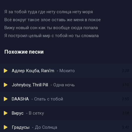
Я за тобой туда где нету солнца нету моря
Всё вокруг такое злое оставь же меня в покое
Вижу новый сон как ты вообще сюда попала
Я построил целый мир с тобой но ты сломала
Похожие песни
Адлер Коцба, Rani'm
Мохито
2:28
Johnyboy, Thrill Pill
Одна ночь
3:10
DAASHA
Спать с тобой
2:55
Вирус
В сетку
2:08
Градусы
До Солнца
3:42