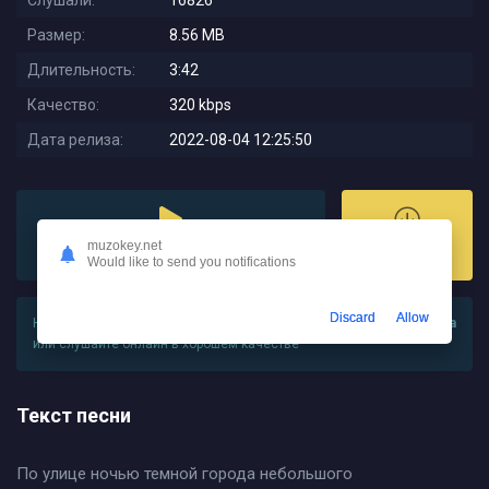
Слушали:
16826
Размер:
8.56 MB
Длительность:
3:42
Качество:
320 kbps
Дата релиза:
2022-08-04 12:25:50
muzokey.net
Слушать
Скачать
Would like to send you notifications
Discard
Allow
На этой странице вы можете
скачать песню Градусы - До Солнца
или слушайте онлайн в хорошем качестве
Текст песни
По улице ночью темной города небольшого