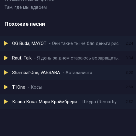
Там, где мы вдвоем
Похожие песни
OG Buda, MAYOT
Они такие ты чё бля деньги рисуешь
2:24
Rauf, Faik
Я день за днем стараюсь возвращаться где любил
3:34
Shambal'One, VARSABA
Асталависта
3:03
T1One
Косы
2:50
Клава Кока, Мари Краймбрери
Шкура (Remix by Narbekov)
2:32