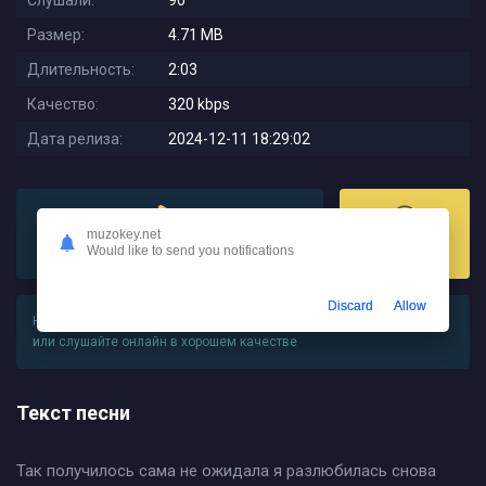
Слушали:
90
Размер:
4.71 MB
Длительность:
2:03
Качество:
320 kbps
Дата релиза:
2024-12-11 18:29:02
muzokey.net
Would like to send you notifications
Слушать
Скачать
Discard
Allow
На этой странице вы можете
скачать песню Zamirusha - Верни
или слушайте онлайн в хорошем качестве
Текст песни
Так получилось сама не ожидала я разлюбилась снова