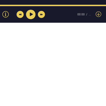
00:00
…
© Muzokey.net 2023. Почта для правообладателей:
admin@muzokey.net
Контакты
Правила
О портале