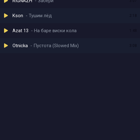
RIGNAZH
Забери
3:07
Kson
Тушим лёд
2:18
Azat 13
На баре виски кола
1:48
Otnicka
Пустота (Slowed Mix)
3:08