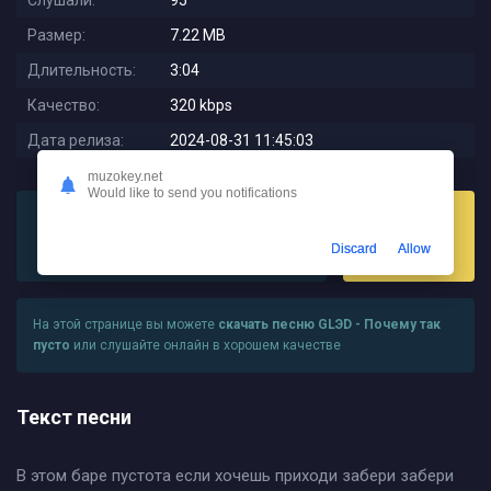
Слушали:
95
Размер:
7.22 MB
Длительность:
3:04
Качество:
320 kbps
Дата релиза:
2024-08-31 11:45:03
muzokey.net
Would like to send you notifications
Discard
Allow
Слушать
Скачать
На этой странице вы можете
скачать песню GLЭD - Почему так
пусто
или слушайте онлайн в хорошем качестве
Текст песни
В этом баре пустота если хочешь приходи забери забери