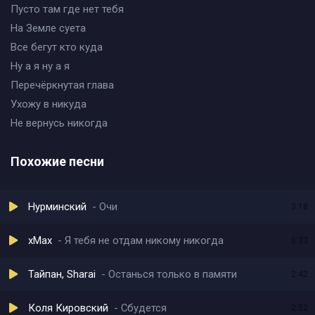
Пусто там где нет тебя
На Земле суета
Все бегут кто куда
Ну а я ну а я
Перечёркнутая глава
Ухожу в никуда
Не вернусь никогда
Похожие песни
Нурминский
Очи
3:18
xMax
Я тебя не отдам никому никогда
0:33
Тайпан, Sharai
Останься только в памяти
2:42
Коля Кировский
Сбудется
2:52