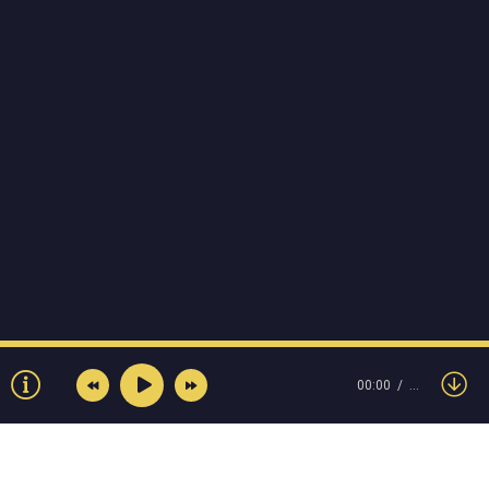
00:00
…