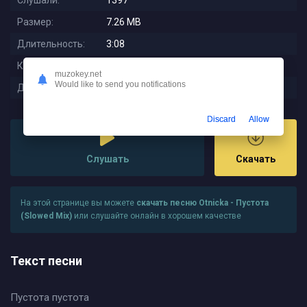
Слушали:
1397
Размер:
7.26 MB
Длительность:
3:08
Качество:
320 kbps
muzokey.net
Would like to send you notifications
Дата релиза:
2023-01-09 23:28:01
Discard
Allow
Слушать
Скачать
На этой странице вы можете
скачать песню Otnicka - Пустота
(Slowed Mix)
или слушайте онлайн в хорошем качестве
Текст песни
Пустота пустота