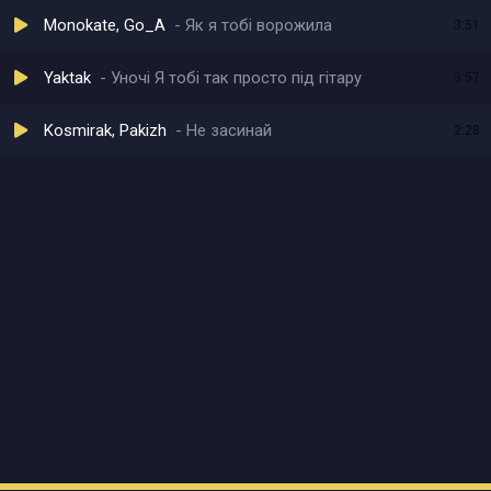
Monokate, Go_A
Як я тобі ворожила
3:51
Yaktak
Уночі Я тобі так просто під гітару
3:57
Kosmirak, Pakizh
Не засинай
2:28