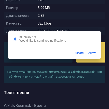
Слушали:
143
Размер:
5.99 MB
Длительность:
2:32
Качество:
320 kbps
Дата релиза:
2024-02-11 10:41:18
muzokey.net
Would like to send you notifications
Discard
Allow
Слушать
Скачать
На этой странице вы можете
скачать песню Yaktak, Kosmirak - Він
тобі букети
или слушайте онлайн в хорошем качестве
Текст песни
Yaktak, Kosmirak - Букети