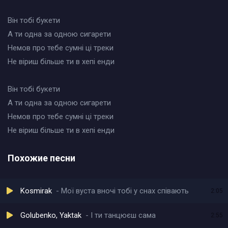
Він тобі букети
А ти одна за одною сигарети
Немов про тебе сумні ці треки
Не віриш більше ти в хепі енди
Він тобі букети
А ти одна за одною сигарети
Немов про тебе сумні ці треки
Не віриш більше ти в хепі енди
Похожие песни
Kosmirak
Мої вуста вночі тобі у снах співають
2:05
Golubenko, Yaktak
І ти танцюєш сама
2:55