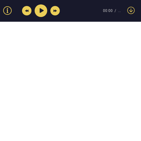
00:00
…
© Muzokey.net 2023. Почта для правообладателей:
admin@muzokey.net
Контакты
Правила
О портале