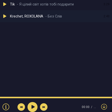
Tik
Я цілий світ хотів тобі подарити
3:29
Krechet, ROXOLANA
Без Слів
2:43
00:00
…