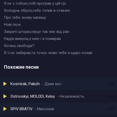
Я не з тобою,тобі програв у цій грі
Холодна зброя,себе топив в стакані
Про тебе знову напишу
Нові пісні
Закриті штори,серце так ниє від ран
Надія вмерла,з нею і я помирав
Хочеш свободи?
Я її не забирав,та точно знаю тебе я щиро кохав
Похожие песни
Kosmirak, Pakizh
Думи мої
1:45
Ostrovskyi, MOLODI, Kelsy
Незалежність
3:20
SPIV BRATIV
Миколаїв
2:03