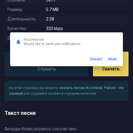
Слушали:
5671
Размер:
5.7 MB
Длительность:
2:28
Качество:
320 kbps
Дата релиза:
2022-08-07 22:57:20
muzokey.net
Would like to send you notifications
Discard
Allow
Слушать
Скачать
На этой странице вы можете
скачать песню Kosmirak, Pakizh - Не
засинай
или слушайте онлайн в хорошем качестве
Текст песни
Акорди болю,зіграють сльози твої