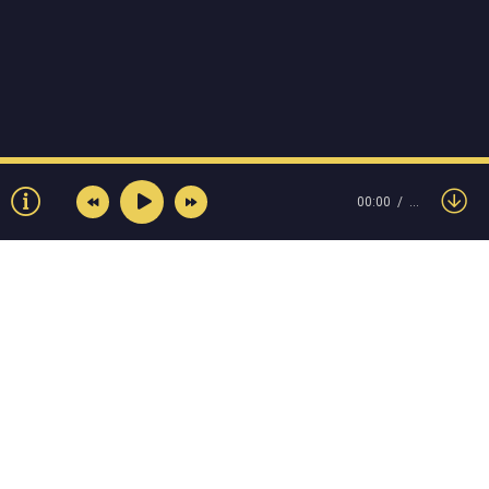
00:00
…
© Muzokey.net 2023. Почта для правообладателей:
admin@muzokey.net