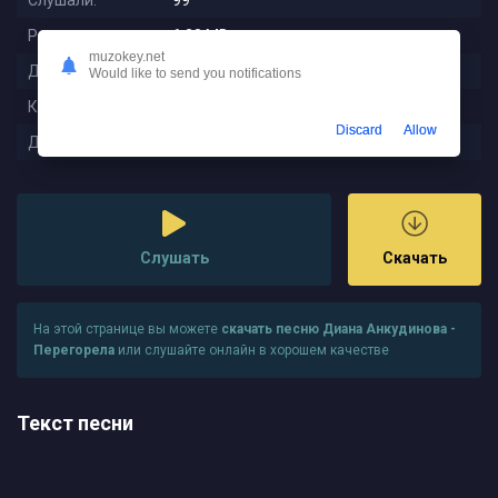
Слушали:
99
Размер:
6.28 MB
muzokey.net
Длительность:
2:44
Would like to send you notifications
Качество:
320 kbps
Discard
Allow
Дата релиза:
2024-02-02 00:47:29
Слушать
Скачать
На этой странице вы можете
скачать песню Диана Анкудинова -
Перегорела
или слушайте онлайн в хорошем качестве
Текст песни