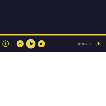
00:00
…
© Muzokey.net 2023. Почта для правообладателей:
admin@muzokey.net