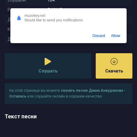
Слушали:
104
Размер:
7.63 MB
muzokey.net
Длительность:
3:19
Would like to send you notifications
Качество:
320 kbps
Discard
Allow
Дата релиза:
2023-11-09 00:38:07
Слушать
Скачать
На этой странице вы можете
скачать песню Диана Анкудинова -
Остались
или слушайте онлайн в хорошем качестве
Текст песни