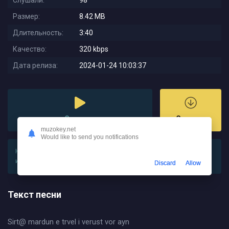
Слушали:
98
Размер:
8.42 MB
Длительность:
3:40
Качество:
320 kbps
Дата релиза:
2024-01-24 10:03:37
Слушать
Скачать
muzokey.net
Would like to send you notifications
На этой странице вы можете
скачать песню Sarina Cross - Kas
или слушайте онлайн в хорошем качестве
Discard
Allow
Текст песни
Sirt@ mardun e trvel i verust vor ayn