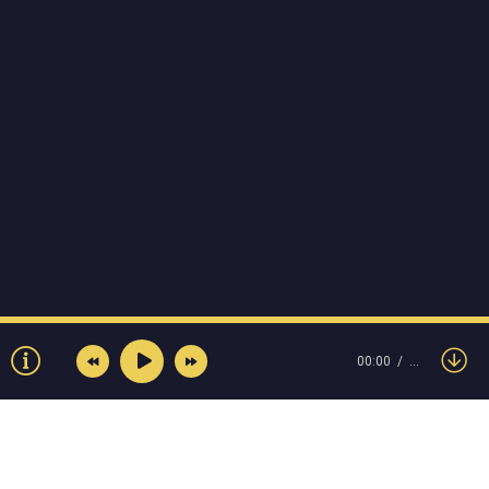
00:00
…