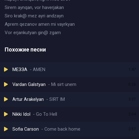
Sirem aynqan, vor haverjakan
Siro krak@ mez ayri andzayn
Aprem qezanov amen mi vayrkyan
Vor erjankutyan gin@ zgam
Похожие песни
МЕЗЗА
AMEN
1:47
Vardan Galstyan
Mi sirt unem
0:26
Artur Arakelyan
SIRT IM
3:27
Nikki Idol
Go To Hell
2:04
Sofia Carson
Come back home
2:57