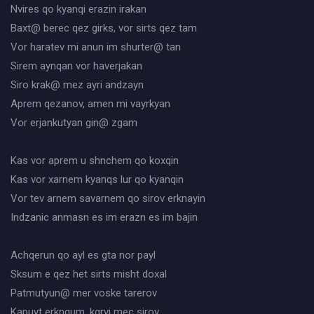
Nvires qo kyanqi erazin irakan
Baxt@ berec qez girks, vor sirts qez tam
Vor haratev mi anun im shurter@ tan
Sirem aynqan vor haverjakan
Siro krak@ mez ayri andzayn
Aprem qezanov, amen mi vayrkyan
Vor erjankutyan gin@ zgam
Kas vor aprem u shnchem qo koxqin
Kas vor xarnem kyanqs lur qo kyanqin
Vor tev arnem savarnem qo sirov erknayin
Indzanic anmasn es im erazn es im bajin
Achqerun qo ayl es gta nor payl
Sksum e qez het sirts misht doxal
Patmutyun@ mer voske tarerov
Kapuyt erknqum, kgrvi mec sirov