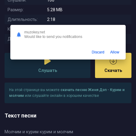
Слушали:
100
Размер:
5.28 MB
Длительность:
2:18
Качество:
320 kbps
muzokey.net
Would like to send you notifications
Дата релиза:
2024-01-24 07:38:41
Discard
Allow
Слушать
Скачать
На этой странице вы можете
скачать песню Женя Дэп - Курим и
молчим
или слушайте онлайн в хорошем качестве
Текст песни
Молчим и курим курим и молчим