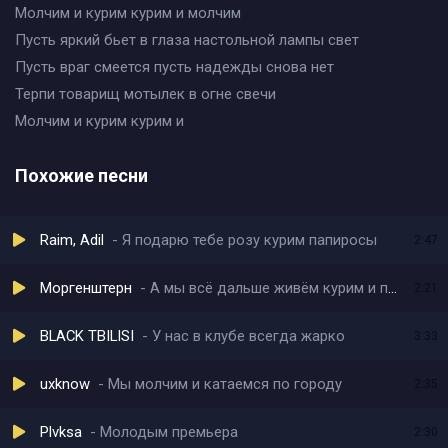
Молчим и курим курим и молчим
Пусть яркий бьет в глаза настольной лампы свет
Пусть враг смеется пусть надежды снова нет
Терпи товарищ мотылек в огне свечи
Молчим и курим курим и
Похожие песни
Raim, Adil
Я подарю тебе розу курим папиросы
2:47
Моргенштерн
А мы всё дальше живём курим и пьём
2:21
BLACK TBILISI
У нас в клубе всегда жарко
3:33
uxknow
Мы молчим и катаемся по городу
2:35
Plvksa
Молодым премьера
2:30