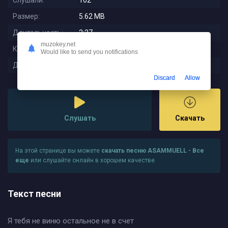
Слушали:
102
Размер:
5.62 MB
Длительность:
2:27
muzokey.net
Качество:
320 kbps
Would like to send you notifications
Дата релиза:
2024-01-26 00:56:11
Discard
Allow
Слушать
Скачать
На этой странице вы можете
скачать песню ASAMMUELL - Все
еще
или слушайте онлайн в хорошем качестве
Текст песни
Я тебя не виню остальное не в счет