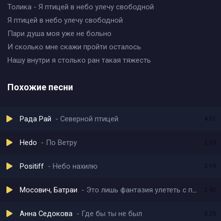
Толика - Я птицей в небо улечу свободной
Я птицей в небо улечу свободной
Пари душа моя уже не больно
И сколько мне скажи пройти осталось
Нашу внутри я столько ран такая тяжесть
Похожие песни
Рада Рай
Северной птицей
4:51
Hedo
По Ветру
2:53
Positiff
Небо нахилю
2:19
Мосович, Батраи
Это лишь фантазия улететь с птицей твоя
2:42
Анна Седокова
Где бы ты не был
3:25