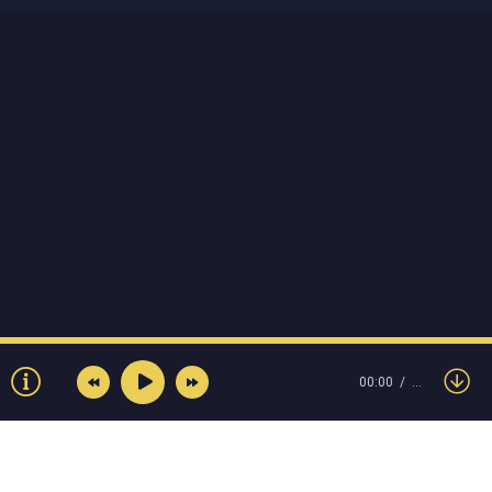
00:00
…