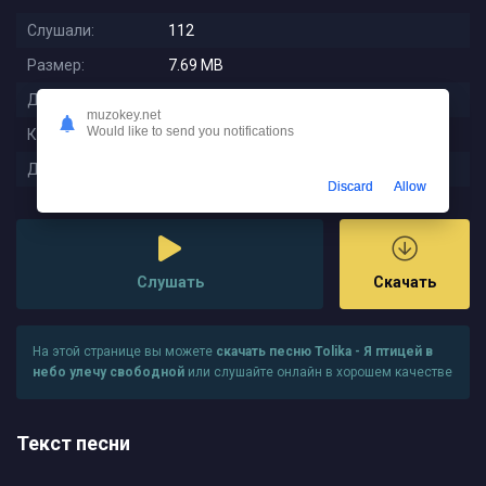
Слушали:
112
Размер:
7.69 MB
Длительность:
3:21
muzokey.net
Would like to send you notifications
Качество:
320 kbps
Дата релиза:
2024-02-15 11:21:15
Discard
Allow
Слушать
Скачать
На этой странице вы можете
скачать песню Tolika - Я птицей в
небо улечу свободной
или слушайте онлайн в хорошем качестве
Текст песни