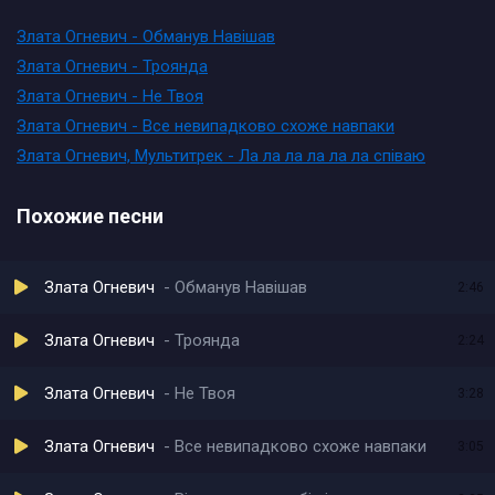
Злата Огневич - Обманув Навішав
Злата Огневич - Троянда
Злата Огневич - Не Твоя
Злата Огневич - Все невипадково схоже навпаки
Злата Огневич, Мультитрек - Ла ла ла ла ла ла співаю
Похожие песни
Злата Огневич
Обманув Навішав
2:46
Злата Огневич
Троянда
2:24
Злата Огневич
Не Твоя
3:28
Злата Огневич
Все невипадково схоже навпаки
3:05