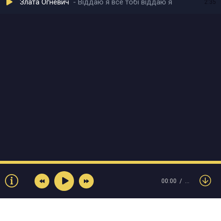
Злата Огневич
Віддаю я все тобі віддаю я
2:35
00:00
…