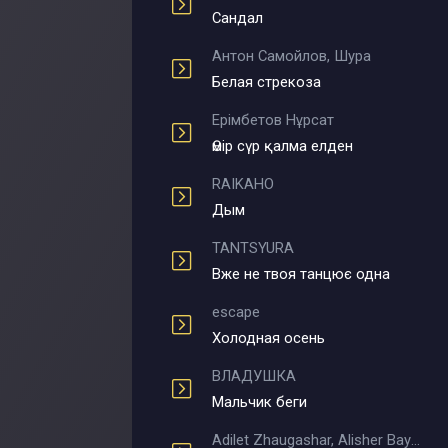
Сандал
Антон Самойлов, Шура
Белая стрекоза
Ерімбетов Нұрсат
Өмір сүр қалма елден
RAIKAHO
Дым
TANTSYURA
Вже не твоя танцює одна
escape
Холодная осень
ВЛАДУШКА
Мальчик беги
Adilet Zhaugashar, Alisher Bayniyazov