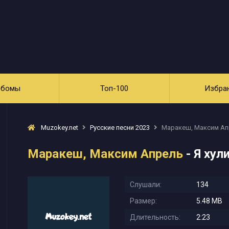
ьбомы
Топ-100
Избра
Muzokey.net
Русские песни 2023
Маракеш, Максим Апр
Маракеш, Максим Апрель
- Я хул
Слушали:
134
Размер:
5.48 MB
Длительность:
2:23