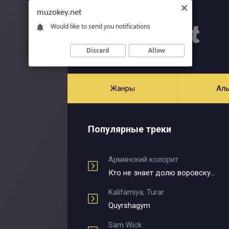
muzokey.net
Would like to send you notifications
Discard
Allow
Жанры
Ал
Популярные треки
Армянский колорит
Кто не знает долю воровскую
Kalifarniya, Turar
Quyrshagym
Sam Wick