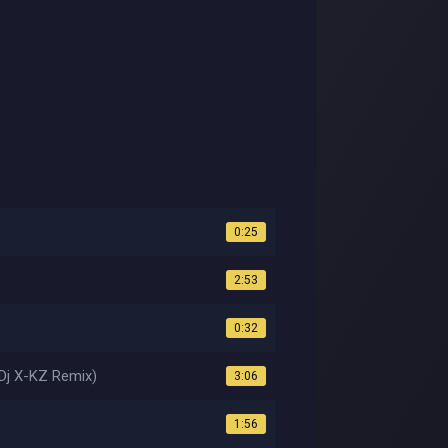
0:25
2:53
0:32
 Dj X-KZ Remix)
3:06
1:56