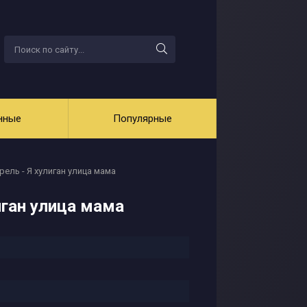
нные
Популярные
ель - Я хулиган улица мама
иган улица мама