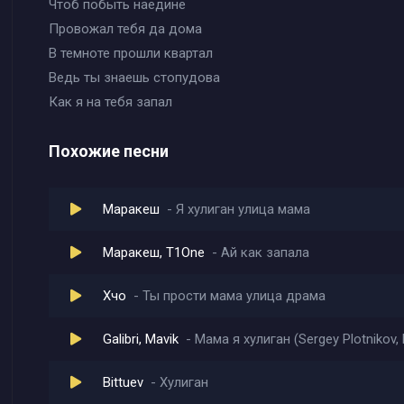
Чтоб побыть наедине
Провожал тебя да дома
В темноте прошли квартал
Ведь ты знаешь стопудова
Как я на тебя запал
Похожие песни
Маракеш
Я хулиган улица мама
Маракеш, T1One
Ай как запала
Хчо
Ты прости мама улица драма
Galibri, Mavik
Мама я хулиган (Sergey Plotnikov,
Bittuev
Хулиган