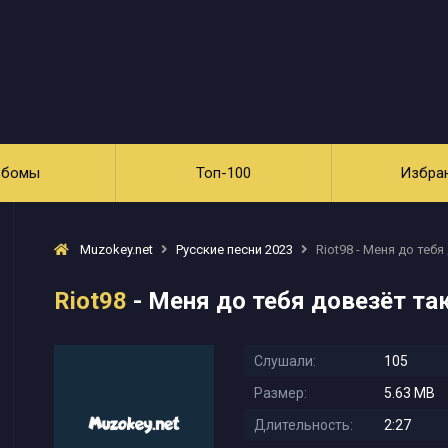
ьбомы
Топ-100
Избра
Muzokey.net
Русские песни 2023
Riot98 - Меня до тебя
Riot98
- Меня до тебя довезёт та
Слушали:
105
Размер:
5.63 MB
Длительность:
2:27