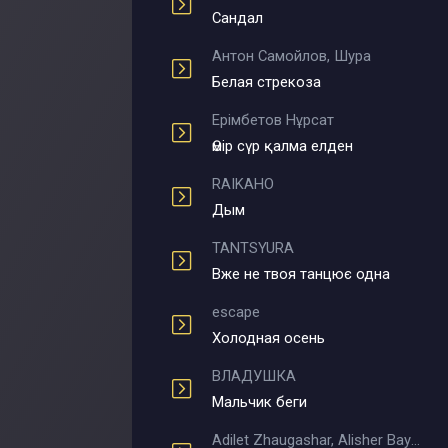
Сандал
Антон Самойлов, Шура
Белая стрекоза
Ерімбетов Нұрсат
Өмір сүр қалма елден
RAIKAHO
Дым
TANTSYURA
Вже не твоя танцює одна
escape
Холодная осень
ВЛАДУШКА
Мальчик беги
Adilet Zhaugashar, Alisher Bayniyazov