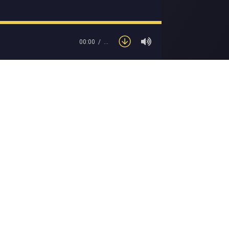
00:00
…