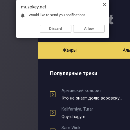
muzokey.net
Would like to send you notifications
Discard
Allow
Жанры
Ал
Популярные треки
Армянский колорит
Кто не знает долю воровскую
Kalifarniya, Turar
Quyrshagym
Sam Wick