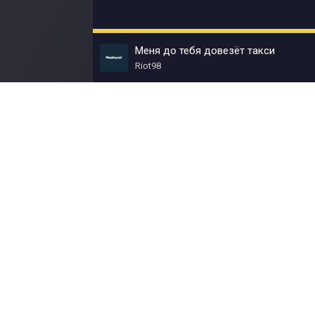
Меня до тебя довезёт такси
Riot98
© Muzokey.net 2023. Почта для правообладат
Контакты
Правила
О портале