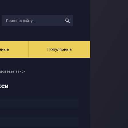
нные
Популярные
 довезёт такси
кси