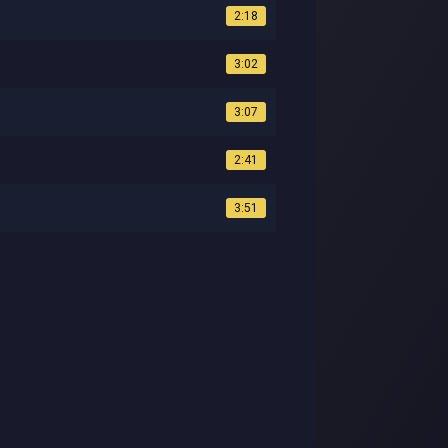
2:18
3:02
3:07
2:41
3:51