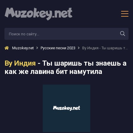
Muzokey.net
Русские песни 2023
By Индия - Ты шаришь ты знаешь а как же лавина бит намутила
By Индия
- Ты шаришь ты знаешь а
как же лавина бит намутила