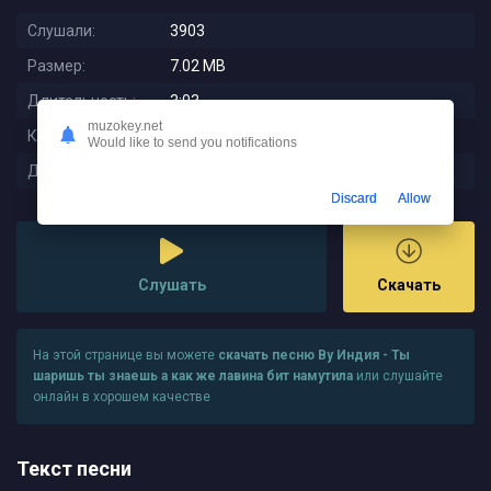
Слушали:
3903
Размер:
7.02 MB
Длительность:
3:03
muzokey.net
Качество:
320 kbps
Would like to send you notifications
Дата релиза:
2023-01-26 15:30:24
Discard
Allow
Слушать
Скачать
На этой странице вы можете
скачать песню By Индия - Ты
шаришь ты знаешь а как же лавина бит намутила
или слушайте
онлайн в хорошем качестве
Текст песни