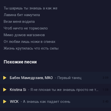
Ты шаришь ты знаешь а как же
Лавина бит намутила
Вези меня водила
Чтоб ничто не тормозило
Мимо домов магазинов
От любви лишь ножи в спинах
Жизнь крутилась что есть силы
Похожие песни
Бабек Мамедрзаев, MAO
Первый танец
3:09
Kristina Si
Я не плохая ты же знаешь просто не твоя (sped up)
1:08
WICK
А знаешь как падает осень
3:40