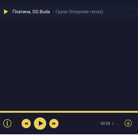
Платина, OG Buda
Групи (treepside remix)
2:54
00:00
…