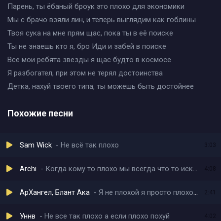
Парень, ты ёбаный броук это плохо для экономики
Мы с брачо взяли лин, и теперь выглядим как гоблины
Твоя сука на мне прям щас, пока ты в её поиске
Ты не знаешь кто я, бро Иди и забей в поиске
Все мои ребята звезды я щас будто в космосе
Я разбогател, при этом не терял достоинства
Детка, нахуй твоего типа, ты можешь быть достойнее
Похожие песни
Sam Wick
Не всё так плохо
3:03
Archi
Когда кому то плохо мы всегда что то искали
4:08
АрХангел, Блант Ака
Я не плохой я просто плохо жил
2:41
Уннв
Не все так плохо а если плохо похуй
4:02