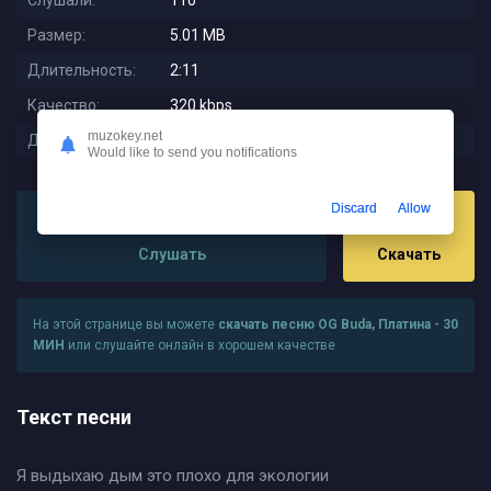
Слушали:
110
Размер:
5.01 MB
Длительность:
2:11
Качество:
320 kbps
muzokey.net
Дата релиза:
2023-11-17 00:39:21
Would like to send you notifications
Discard
Allow
Слушать
Скачать
На этой странице вы можете
скачать песню OG Buda, Платина - 30
МИН
или слушайте онлайн в хорошем качестве
Текст песни
Я выдыхаю дым это плохо для экологии