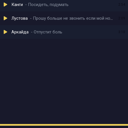
Канги
Посидеть, подумать
2:54
Лустова
Прошу больше не звонить если мой номер занят
2:09
Аркайда
Отпустит боль
3:10