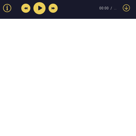
00:00
…
© Muzokey.net 2023. Почта для правообладателей:
admin@muzokey.net
Контакты
Правила
О портале