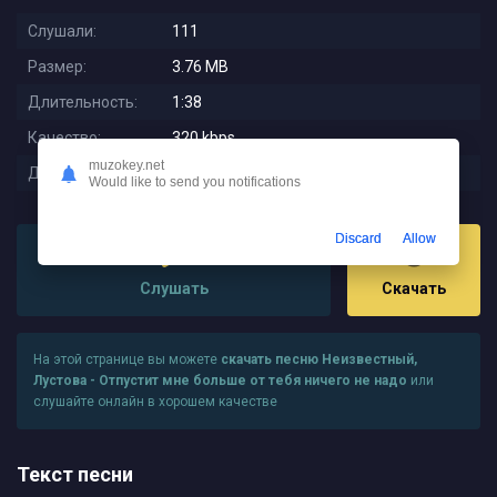
Слушали:
111
Размер:
3.76 MB
Длительность:
1:38
Качество:
320 kbps
muzokey.net
Дата релиза:
2024-01-15 10:01:16
Would like to send you notifications
Discard
Allow
Слушать
Скачать
На этой странице вы можете
скачать песню Неизвестный,
Лустова - Отпустит мне больше от тебя ничего не надо
или
слушайте онлайн в хорошем качестве
Текст песни