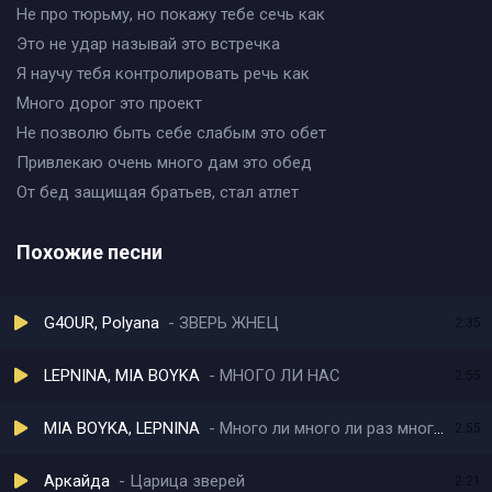
Не про тюрьму, но покажу тебе сечь как
Это не удар называй это встречка
Я научу тебя контролировать речь как
Много дорог это проект
Не позволю быть себе слабым это обет
Привлекаю очень много дам это обед
От бед защищая братьев, стал атлет
Похожие песни
G4OUR, Polyana
ЗВЕРЬ ЖНЕЦ
2:35
LEPNINA, MIA BOYKA
МНОГО ЛИ НАС
2:55
MIA BOYKA, LEPNINA
Много ли много ли раз много ли мало
2:55
Аркайда
Царица зверей
2:21