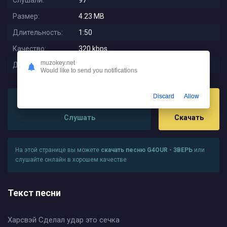
Слушали:
97
Размер:
4.23 MB
Длительность:
1:50
Качество:
320 kbps
muzokey.net
Дата релиза:
2023-11-10 00:41:15
Would like to send you notifications
Discard
Allow
Слушать
Скачать
На этой странице вы можете
скачать песню G4OUR - ЗВЕРЬ
или
слушайте онлайн в хорошем качестве
Текст песни
Харсвэй Сделал удар это сечка