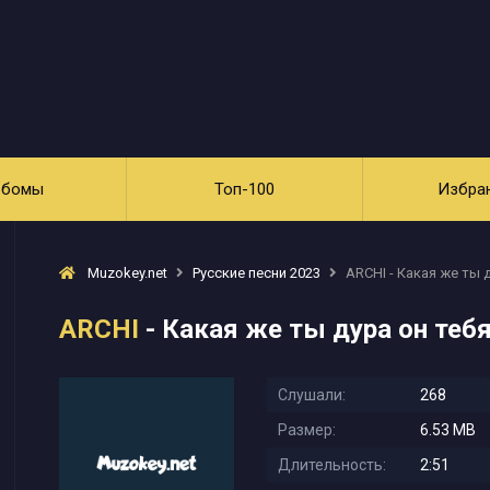
ьбомы
Топ-100
Избра
Muzokey.net
Русские песни 2023
ARCHI - Какая же ты д
ARCHI
- Какая же ты дура он тебя
Слушали:
268
Размер:
6.53 MB
Длительность:
2:51