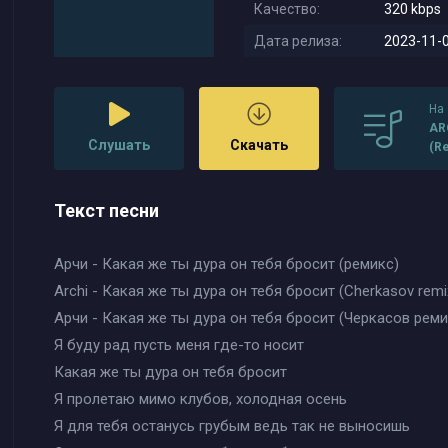
Качество:
320 kbps
Дата релиза:
2023-11-0
На
AR
Слушать
Скачать
(R
ка
Текст песни
Арчи - Какая же ты дура он тебя бросит (ремикс)
Archi - Какая же ты дура он тебя бросит (Cherkasov remi
Арчи - Какая же ты дура он тебя бросит (Черкасов реми
Я буду рад пусть меня где-то носит
Какая же ты дура он тебя бросит
Я пролетаю мимо клубов, холодная осень
Я для тебя останусь грубым ведь так не выносишь