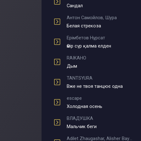
Сандал
Антон Самойлов, Шура
Белая стрекоза
Ерімбетов Нұрсат
Өмір сүр қалма елден
RAIKAHO
Дым
TANTSYURA
Вже не твоя танцює одна
escape
Холодная осень
ВЛАДУШКА
Мальчик беги
Adilet Zhaugashar, Alisher Bayniyazov