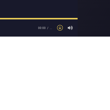
00:00
…