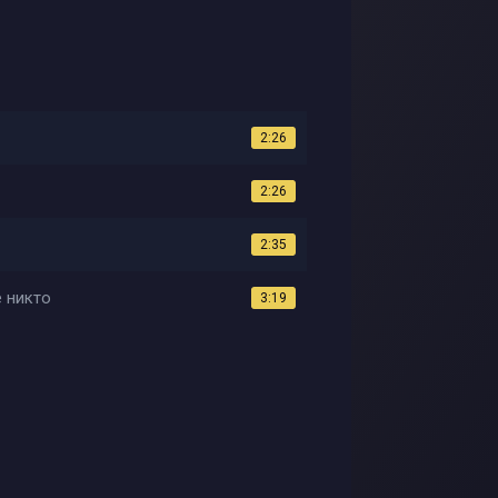
2:26
2:26
2:35
 никто
3:19