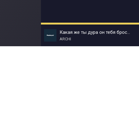
Какая же ты дура он тебя бросит (Remix)
ARCHI
© Muzokey.net 2023. Почта для правообладат