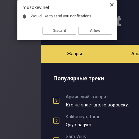
muzokey.net
Would like to send you notifications
Discard
Allow
Жанры
Ал
Популярные треки
Армянский колорит
Кто не знает долю воровскую
Kalifarniya, Turar
Quyrshagym
Sam Wick