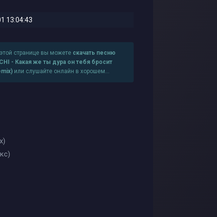
1 13:04:43
 этой странице вы можете
скачать песню
CHI - Какая же ты дура он тебя бросит
emix)
или слушайте онлайн в хорошем
честве
x)
кс)