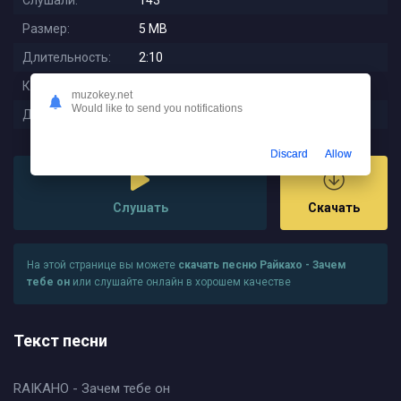
Слушали:
143
Размер:
5 MB
Длительность:
2:10
Качество:
320 kbps
muzokey.net
Would like to send you notifications
Дата релиза:
2023-10-31 00:32:33
Discard
Allow
Слушать
Скачать
На этой странице вы можете
скачать песню Райкахо - Зачем
тебе он
или слушайте онлайн в хорошем качестве
Текст песни
RAIKAHO - Зачем тебе он