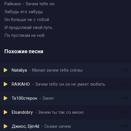
Райкано - Зачем тебе он
Забудь его забудь
Он больше не с тобой
И продолжай свой путь
По пустякам не ной
Похожие песни
Nataliya
Милая зачем тебе слёзы
2:26
RAIKAHO
Зачем тебе он он не умеет любить
2:10
Те100стерон
Занят
2:56
Elsandobry
Зачем ты так со мною
2:35
Джиос, Djin4d
Скажи зачем
0:15