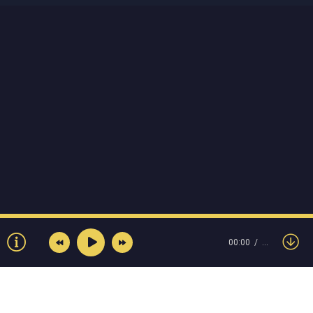
00:00
…