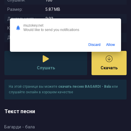
Слушали:
100
Размер:
5.87 MB
Длительность:
2:33
muzokey.net
Качество:
320 kbps
Would like to send you notifications
Дата релиза:
2023-10-02 00:12:16
Discard
Allow
Слушать
Скачать
На этой странице вы можете
скачать песню BAGARDI - Bala
или
слушайте онлайн в хорошем качестве
Текст песни
Багарди - бала