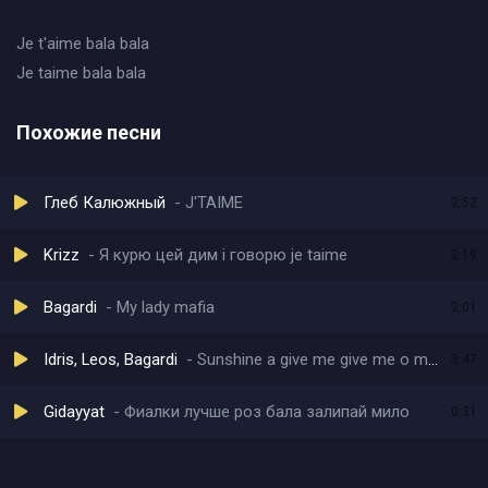
Je t'aime bala bala
Je taime bala bala
Похожие песни
Глеб Калюжный
J'TAIME
2:52
Krizz
Я курю цей дим i говорю je taime
2:19
Bagardi
My lady mafia
2:01
Idris, Leos, Bagardi
Sunshine a give me give me o my way
3:47
Gidayyat
Фиалки лучше роз бала залипай мило
0:31