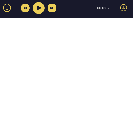
00:00
…
© Muzokey.net 2023. Почта для правообладателей:
admin@muzokey.net
Контакты
Правила
О портале