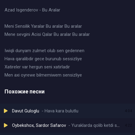
Azad Isgenderov - Bu Aralar
Meni Sensilik Yaralar Bu aralar Bu aralar
Mene sevgini Acisi Qalar Bu aralar Bu aralar
Iwiqli dunyam zulmet olub sen gedennen
Hava qaralibdir gece burunub sessizliye
Xatireler var hergun seni xatirladir
Men axi oyrewe bilmemiwem sensizliye
Похожие песни
Davut Guloglu
Hava kara bulutlu
4:04
Oybekshox, Sardor Safarov
Yuraklarda qolib ketdi seni aytgan yolg'oning
4:22