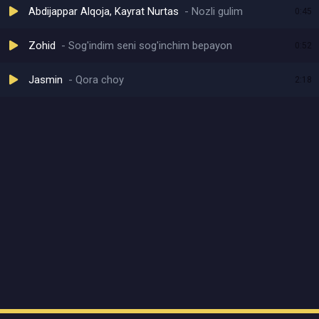
Abdijappar Alqoja, Kayrat Nurtas
Nozli gulim
0:45
Zohid
Sog'indim seni sog'inchim bepayon
0:52
Jasmin
Qora choy
2:18