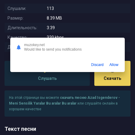
Слушали:
113
Размер:
8.39 MB
Длительность:
3:39
Качество:
320 kbps
muzokey.net
Дата релиза:
2023-09-27 23:03:03
Would like to send you notifications
Discard
Allow
Слушать
Скачать
На этой странице вы можете
скачать песню Azad Isgenderov -
Meni Sensilik Yaralar Bu aralar Bu aralar
или слушайте онлайн в
хорошем качестве
Текст песни