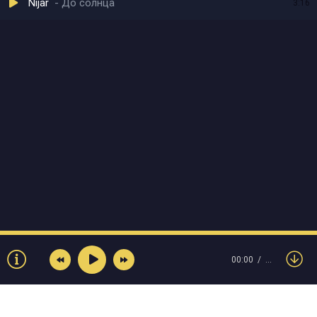
Nijar
До солнца
3:16
00:00
…