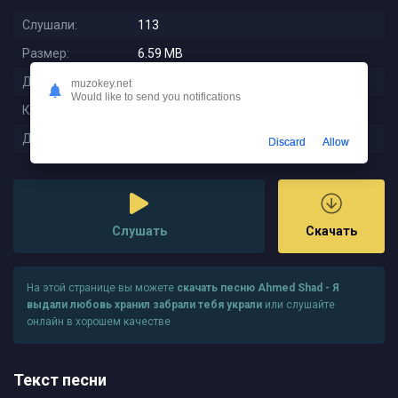
Слушали:
113
Размер:
6.59 MB
Длительность:
2:52
muzokey.net
Would like to send you notifications
Качество:
320 kbps
Дата релиза:
2023-12-01 12:43:11
Discard
Allow
Слушать
Скачать
На этой странице вы можете
скачать песню Ahmed Shad - Я
выдали любовь хранил забрали тебя украли
или слушайте
онлайн в хорошем качестве
Текст песни