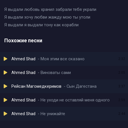
Я выдали любовь хранил забрали тебя украли
Я выдали хочу любви жажду мою ты утоли
Я выдали я выдали тону как корабли
Похожие песни
Ahmed Shad
Моя этим все сказано
2:32
Ahmed Shad
Виноваты сами
2:05
Рейсан Магомедкеримов
Сын Дагестана
3:37
Ahmed Shad
Не уходи не оставляй меня одного
2:59
Ahmed Shad
Не унижайте
2:44