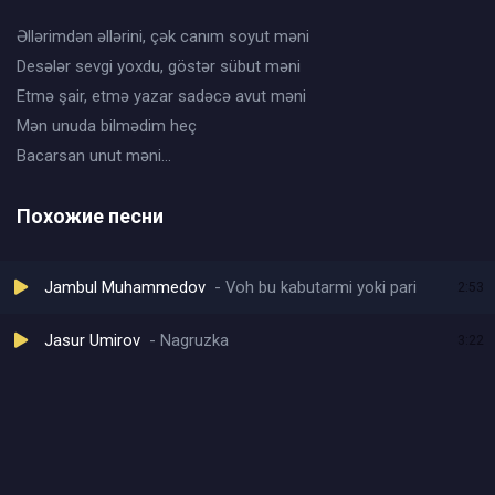
Əllərimdən əllərini, çək canım soyut məni
Desələr sevgi yoxdu, göstər sübut məni
Etmə şair, etmə yazar sadəcə avut məni
Mən unuda bilmədim heç
Bacarsan unut məni...
Похожие песни
Jambul Muhammedov
Voh bu kabutarmi yoki pari
2:53
Jasur Umirov
Nagruzka
3:22