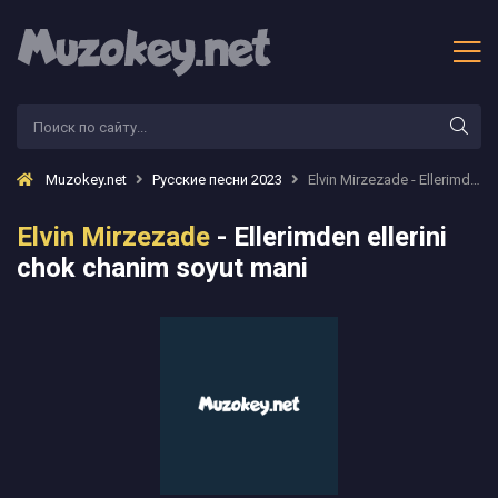
Muzokey.net
Русские песни 2023
Elvin Mirzezade - Ellerimden ellerini chok chanim soyut mani
Elvin Mirzezade
- Ellerimden ellerini
chok chanim soyut mani