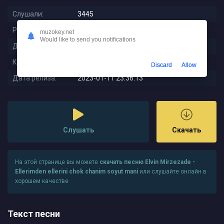
Слушали:
3445
Размер:
8.12 MB
muzokey.net
Would like to send you notifications
Длительность:
3:32
Качество:
320 kbps
Discard
Allow
Дата релиза:
2023-01-11 23:36:13
Слушать
Скачать
На этой странице вы можете
скачать песню Elvin Mirzezade -
Ellerimden ellerini chok chanim soyut mani
или слушайте онлайн в
хорошем качестве
Текст песни