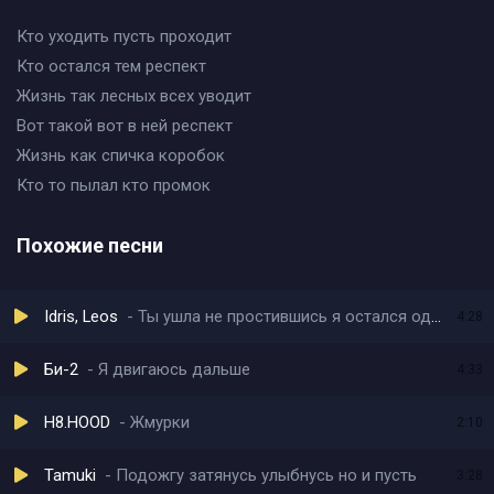
Кто уходить пусть проходит
Кто остался тем респект
Жизнь так лесных всех уводит
Вот такой вот в ней респект
Жизнь как спичка коробок
Кто то пылал кто промок
Похожие песни
Idris, Leos
Ты ушла не простившись я остался один
4:28
Би-2
Я двигаюсь дальше
4:33
H8.HOOD
Жмурки
2:10
Tamuki
Подожгу затянусь улыбнусь но и пусть
3:28