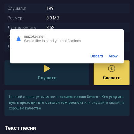
Слушали:
199
Размер:
8.9 MB
Длительность:
3:52
muzokey.net
Качество:
320 kbps
Would like to send you notifications
Дата релиза:
2023-10-13 02:14:54
Discard
Allow
Слушать
Скачать
На этой странице вы можете
скачать песню Umaro - Кто уходить
пусть проходит кто остался тем респект
или слушайте онлайн в
хорошем качестве
Текст песни