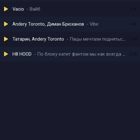
Vacio
Вайб
2:28
Andery Toronto, Диман Брюханов
Vibe
2:47
Татарин, Andery Toronto
Пацы мечтали подняться со дна
2:44
H8 HOOD
По блоку катит фантом мы как всегда на стиле
2:30