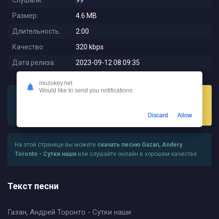
Слушали:
99
Размер:
4.6 MB
Длительность:
2:00
Качество:
320 kbps
Дата релиза:
2023-09-12 08:09:35
muzokey.net
Would like to send you notifications
Слушать
Скачать
Discard
Allow
На этой странице вы можете
скачать песню Gazan, Andery
Toronto - Сутки наши
или слушайте онлайн в хорошем качестве
Текст песни
Газан, Андрей Торонто - Сутки наши