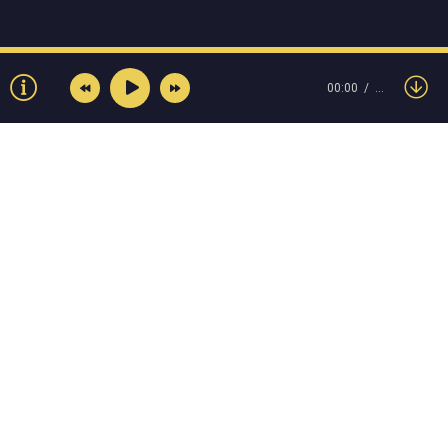
00:00
…
© Muzokey.net 2023. Почта для правообладателей:
admin@muzokey.net
Контакты
Правила
О портале