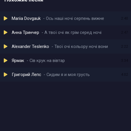
Mariia Dovgauk
Ось наші ночі серпень вижне
2:40
Анна Тринчер
А твої очі як грім серед ночі
2:47
Alexander Teslenko
Твої очі кольору ночі вони
2:22
Ярмак
Сів крук на вівтар
3:34
Григорий Лепс
Сидим я и моя грусть
4:02