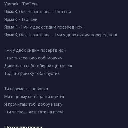
Yarmak - Твої сни
ЯрмаК, Оля Чернышова - Твої сни
ЯрмаК - Твої сни
ЯрмаК - І ми у двох сидим посеред ночі
ЯрмаК, Оля Чернышова - І ми у двох сидим посеред ночі
І ми у двох сидим посеред ночі
І так тихесенько собі мовчим
Дивись на небо обирай що хочеш
Тоді я зіроньку тобі спустив
Ти перемога і поразка
Ми в цьому світі щастя шукачі
Я прочитаю тобі добру казку
І ти заснеш, як в тата на плечі
Похожие песни