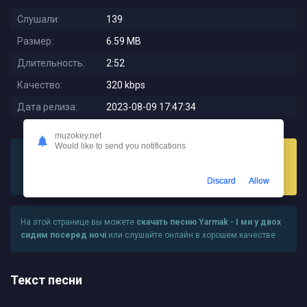
Слушали:
139
Размер:
6.59 MB
Длительность:
2:52
Качество:
320 kbps
Дата релиза:
2023-08-09 17:47:34
muzokey.net
Would like to send you notifications
Слушать
Скачать
Discard
Allow
На этой странице вы можете
скачать песню Yarmak - І ми у двох
сидим посеред ночі
или слушайте онлайн в хорошем качестве
Текст песни