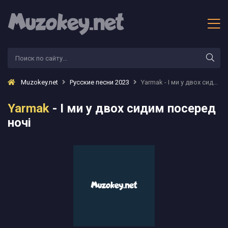
Muzokey.net
Русские песни 2023
Yarmak - І ми у двох сидим посеред ночі
Yarmak
- І ми у двох сидим посеред
ночі