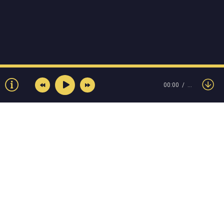
00:00
…
© Muzokey.net 2023. Почта для правообладателей:
admin@muzokey.net