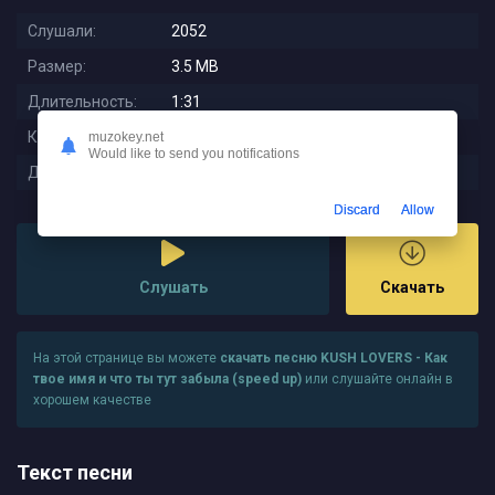
Слушали:
2052
Размер:
3.5 MB
Длительность:
1:31
Качество:
320 kbps
muzokey.net
Would like to send you notifications
Дата релиза:
2023-01-09 15:56:56
Discard
Allow
Слушать
Скачать
На этой странице вы можете
скачать песню KUSH LOVERS - Как
твое имя и что ты тут забыла (speed up)
или слушайте онлайн в
хорошем качестве
Текст песни