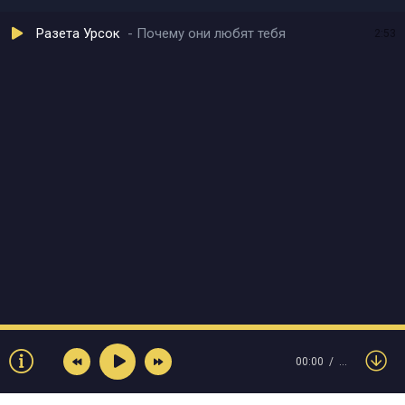
Разета Урсок
Почему они любят тебя
2:53
00:00
…