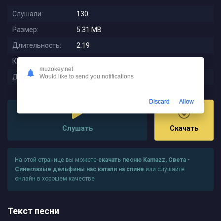
Слушали:
130
Размер:
5.31 MB
Длительность:
2:19
Качество:
320 kbps
muzokey.net
Дата релиза:
2023-08-04 00:38:33
Would like to send you notifications
Discard
Allow
Слушать
Скачать
На этой странице вы можете
скачать песню Kamazz, Света -
Синеглазые дельфины нас катали на спине
или слушайте
онлайн в хорошем качестве
Текст песни