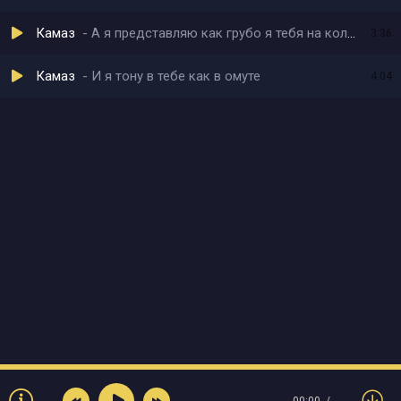
Камаз
А я представляю как грубо я тебя на колени поставлю
3:36
Камаз
И я тону в тебе как в омуте
4:04