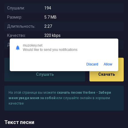
Слушали:
194
Размер:
5.7 MB
Длительность:
2:27
Качество:
320 kbps
Дата релиза:
2023-08-02 16:05:04
muzokey.net
Would like to send you notifications
Discard
Allow
Слушать
Скачать
На этой странице вы можете
скачать песню Verbee - Забери
меня уведи меня за собой
или слушайте онлайн в хорошем
качестве
Текст песни