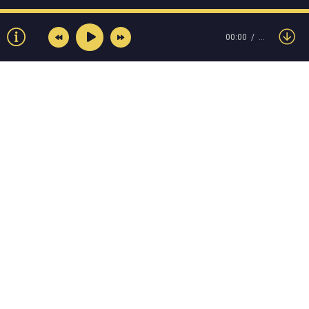
00:00
…
© Muzokey.net 2023. Почта для правообладателей:
admin@muzokey.net
Контакты
Правила
О портале