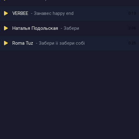
VERBEE
Занавес happy end
0:13
Наталья Подольская
Забери
3:08
Roma Tuz
Забери ïï забери собi
0:25